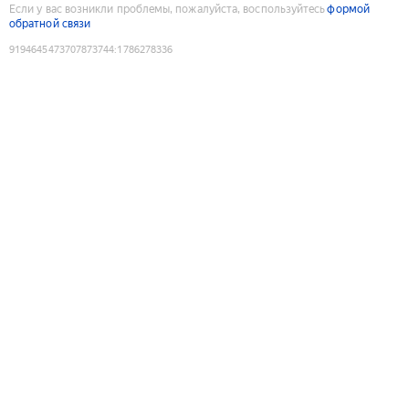
Если у вас возникли проблемы, пожалуйста, воспользуйтесь
формой
обратной связи
9194645473707873744
:
1786278336