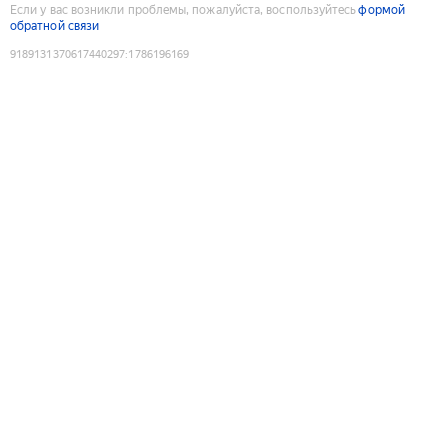
Если у вас возникли проблемы, пожалуйста, воспользуйтесь
формой
обратной связи
9189131370617440297
:
1786196169