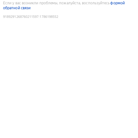
Если у вас возникли проблемы, пожалуйста, воспользуйтесь
формой
обратной связи
9189291268760211597
:
1786198552