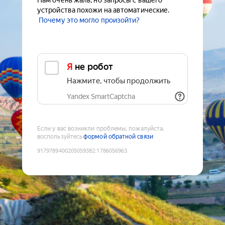
Нам очень жаль, но запросы с вашего
устройства похожи на автоматические.
Почему это могло произойти?
Я не робот
Нажмите, чтобы продолжить
Yandex SmartCaptcha
Если у вас возникли проблемы, пожалуйста,
воспользуйтесь
формой обратной связи
9179789400205059382
:
1786056963