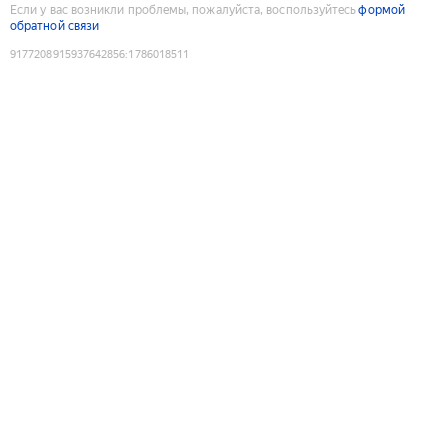
Если у вас возникли проблемы, пожалуйста, воспользуйтесь
формой
обратной связи
9177208915937642856
:
1786018511