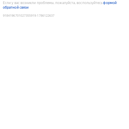
Если у вас возникли проблемы, пожалуйста, воспользуйтесь
формой
обратной связи
9184196701027355919
:
1786122637