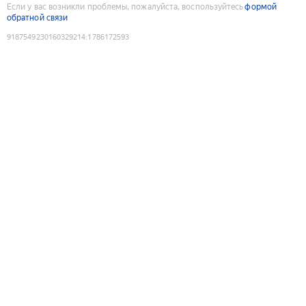
Если у вас возникли проблемы, пожалуйста, воспользуйтесь
формой
обратной связи
9187549230160329214
:
1786172593