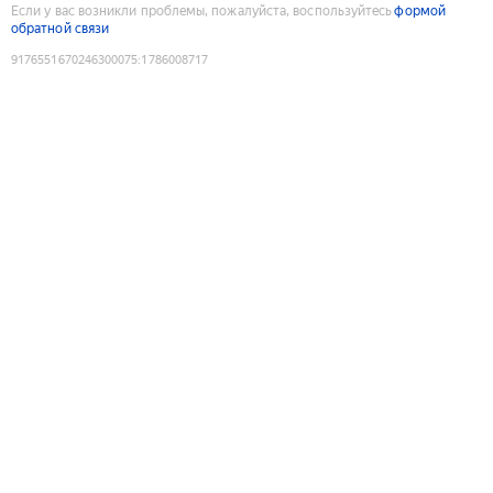
Если у вас возникли проблемы, пожалуйста, воспользуйтесь
формой
обратной связи
9176551670246300075
:
1786008717