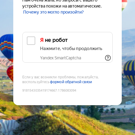
Нам очень жаль, но запросы с вашего
устройства похожи на автоматические.
Почему это могло произойти?
Я не робот
Нажмите, чтобы продолжить
Yandex SmartCaptcha
Если у вас возникли проблемы, пожалуйста,
воспользуйтесь
формой обратной связи
9181543035419174667
:
1786083094