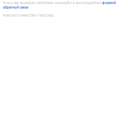
Если у вас возникли проблемы, пожалуйста, воспользуйтесь
формой
обратной связи
9184214511249427766
:
1786122902