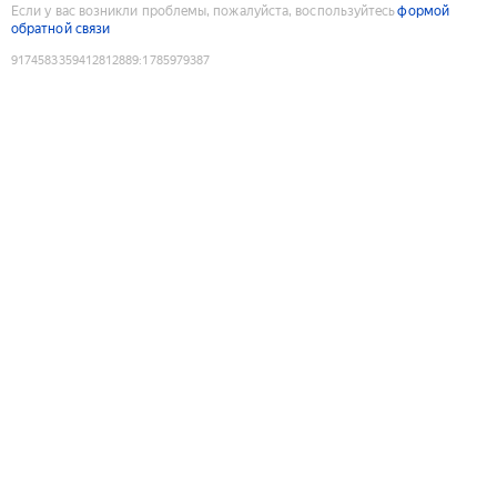
Если у вас возникли проблемы, пожалуйста, воспользуйтесь
формой
обратной связи
9174583359412812889
:
1785979387