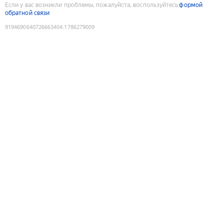
Если у вас возникли проблемы, пожалуйста, воспользуйтесь
формой
обратной связи
9194690640726663404
:
1786279009