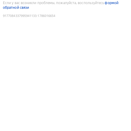
Если у вас возникли проблемы, пожалуйста, воспользуйтесь
формой
обратной связи
9177084337995941133
:
1786016654