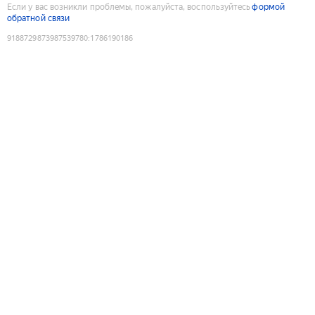
Если у вас возникли проблемы, пожалуйста, воспользуйтесь
формой
обратной связи
9188729873987539780
:
1786190186