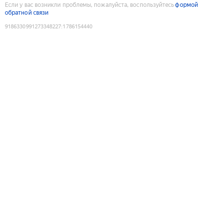
Если у вас возникли проблемы, пожалуйста, воспользуйтесь
формой
обратной связи
9186330991273348227
:
1786154440