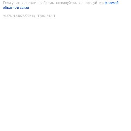
Если у вас возникли проблемы, пожалуйста, воспользуйтесь
формой
обратной связи
9187691330762723431
:
1786174711