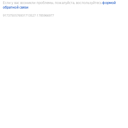
Если у вас возникли проблемы, пожалуйста, воспользуйтесь
формой
обратной связи
9173750576931713527
:
1785966977