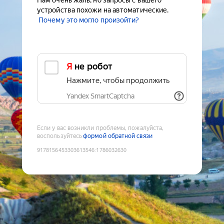
Нам очень жаль, но запросы с вашего
устройства похожи на автоматические.
Почему это могло произойти?
Я не робот
Нажмите, чтобы продолжить
Yandex SmartCaptcha
Если у вас возникли проблемы, пожалуйста,
воспользуйтесь
формой обратной связи
9178156453303613546
:
1786032630