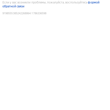
Если у вас возникли проблемы, пожалуйста, воспользуйтесь
формой
обратной связи
9198555385242268864
:
1786336598