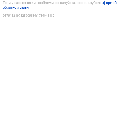
Если у вас возникли проблемы, пожалуйста, воспользуйтесь
формой
обратной связи
9179112897825909636
:
1786046882