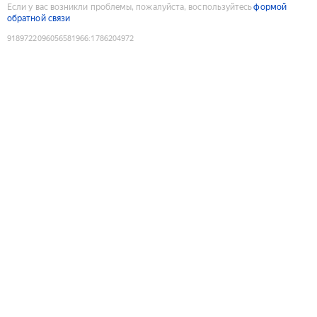
Если у вас возникли проблемы, пожалуйста, воспользуйтесь
формой
обратной связи
9189722096056581966
:
1786204972