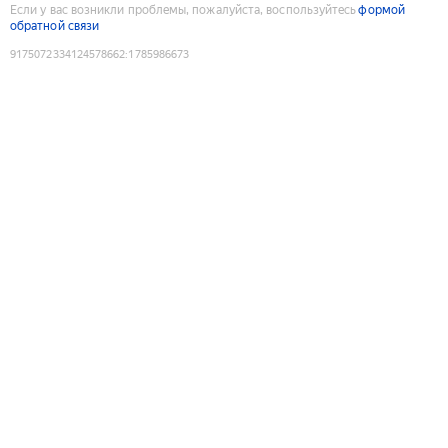
Если у вас возникли проблемы, пожалуйста, воспользуйтесь
формой
обратной связи
9175072334124578662
:
1785986673