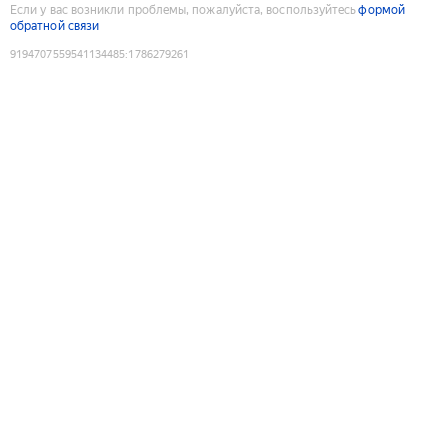
Если у вас возникли проблемы, пожалуйста, воспользуйтесь
формой
обратной связи
9194707559541134485
:
1786279261