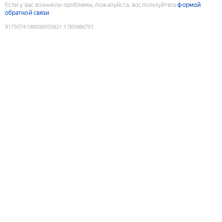
Если у вас возникли проблемы, пожалуйста, воспользуйтесь
формой
обратной связи
9175074198008055821
:
1785986701