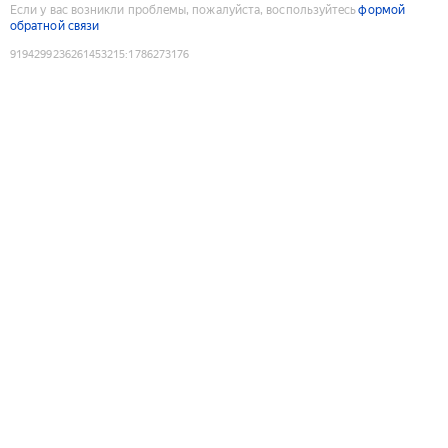
Если у вас возникли проблемы, пожалуйста, воспользуйтесь
формой
обратной связи
9194299236261453215
:
1786273176