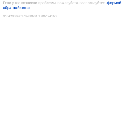
Если у вас возникли проблемы, пожалуйста, воспользуйтесь
формой
обратной связи
9184298890178780601
:
1786124160