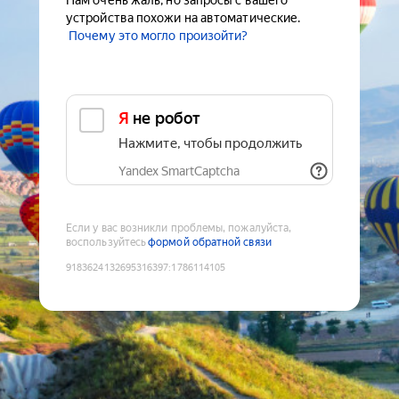
Нам очень жаль, но запросы с вашего
устройства похожи на автоматические.
Почему это могло произойти?
Я не робот
Нажмите, чтобы продолжить
Yandex SmartCaptcha
Если у вас возникли проблемы, пожалуйста,
воспользуйтесь
формой обратной связи
9183624132695316397
:
1786114105