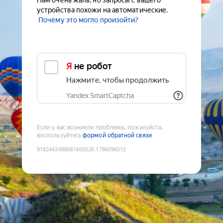
Нам очень жаль, но запросы с вашего
устройства похожи на автоматические.
Почему это могло произойти?
Я не робот
Нажмите, чтобы продолжить
Yandex SmartCaptcha
Если у вас возникли проблемы, пожалуйста,
воспользуйтесь
формой обратной связи
9182443488061605526
:
1786096512