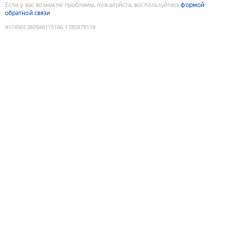
Если у вас возникли проблемы, пожалуйста, воспользуйтесь
формой
обратной связи
9174565380948115166
:
1785979119