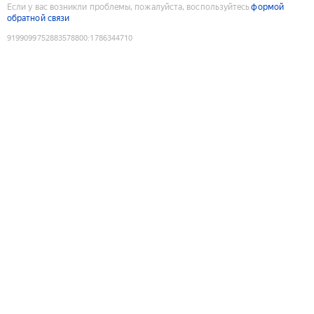
Если у вас возникли проблемы, пожалуйста, воспользуйтесь
формой
обратной связи
9199099752883578800
:
1786344710