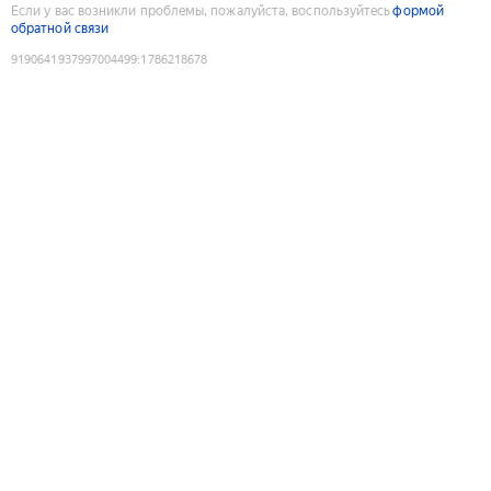
Если у вас возникли проблемы, пожалуйста, воспользуйтесь
формой
обратной связи
9190641937997004499
:
1786218678