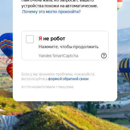
Нам очень жаль, но запросы с вашего
устройства похожи на автоматические.
Почему это могло произойти?
Я не робот
Нажмите, чтобы продолжить
Yandex SmartCaptcha
Если у вас возникли проблемы, пожалуйста,
воспользуйтесь
формой обратной связи
9177514636675786604
:
1786023066