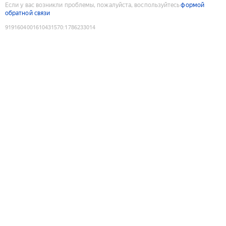
Если у вас возникли проблемы, пожалуйста, воспользуйтесь
формой
обратной связи
9191604001610431570
:
1786233014