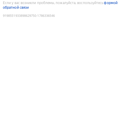
Если у вас возникли проблемы, пожалуйста, воспользуйтесь
формой
обратной связи
9198551933898629750
:
1786336546