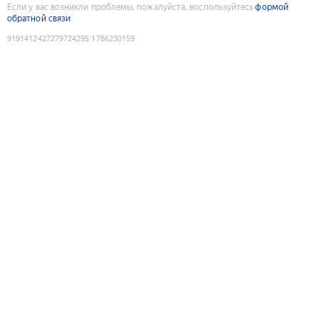
Если у вас возникли проблемы, пожалуйста, воспользуйтесь
формой
обратной связи
9191412427279724295
:
1786230159