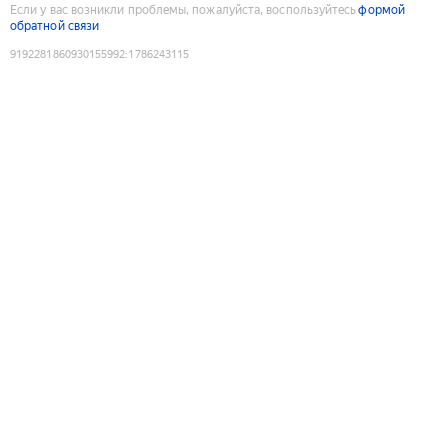
Если у вас возникли проблемы, пожалуйста, воспользуйтесь
формой
обратной связи
9192281860930155992
:
1786243115