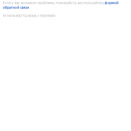
Если у вас возникли проблемы, пожалуйста, воспользуйтесь
формой
обратной связи
9174416456715238346
:
1785976900