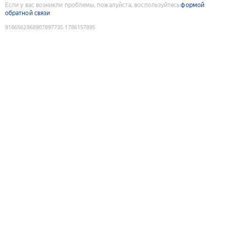
Если у вас возникли проблемы, пожалуйста, воспользуйтесь
формой
обратной связи
9186562868907897735
:
1786157895