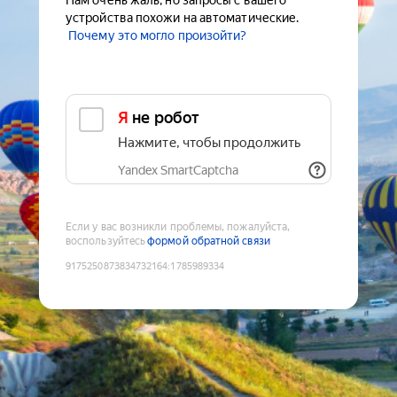
Нам очень жаль, но запросы с вашего
устройства похожи на автоматические.
Почему это могло произойти?
Я не робот
Нажмите, чтобы продолжить
Yandex SmartCaptcha
Если у вас возникли проблемы, пожалуйста,
воспользуйтесь
формой обратной связи
9175250873834732164
:
1785989334