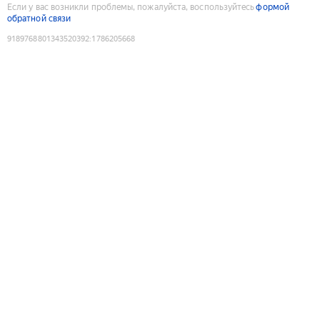
Если у вас возникли проблемы, пожалуйста, воспользуйтесь
формой
обратной связи
9189768801343520392
:
1786205668