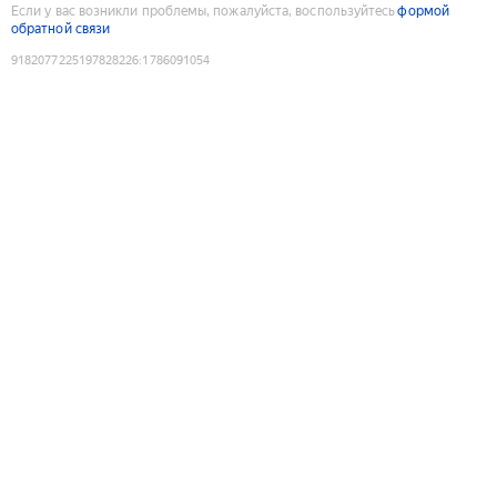
Если у вас возникли проблемы, пожалуйста, воспользуйтесь
формой
обратной связи
9182077225197828226
:
1786091054