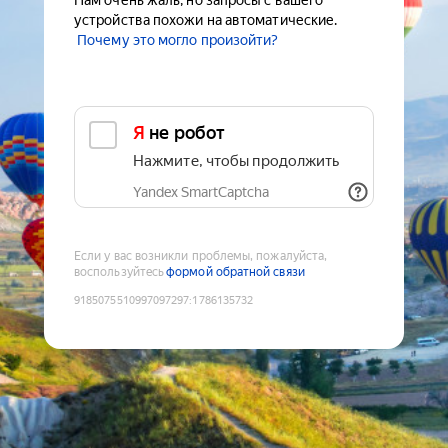
Нам очень жаль, но запросы с вашего
устройства похожи на автоматические.
Почему это могло произойти?
Я не робот
Нажмите, чтобы продолжить
Yandex SmartCaptcha
Если у вас возникли проблемы, пожалуйста,
воспользуйтесь
формой обратной связи
9185075510997097297
:
1786135732