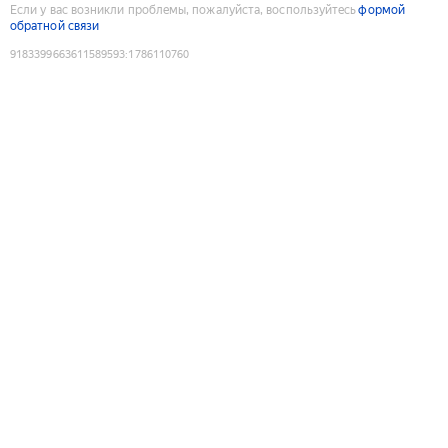
Если у вас возникли проблемы, пожалуйста, воспользуйтесь
формой
обратной связи
9183399663611589593
:
1786110760