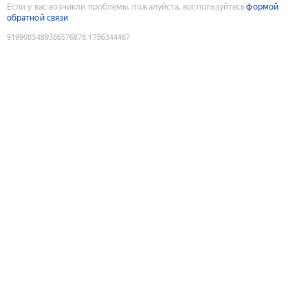
Если у вас возникли проблемы, пожалуйста, воспользуйтесь
формой
обратной связи
9199083489386576878
:
1786344467