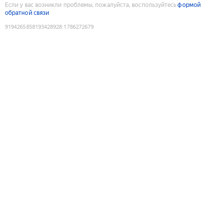
Если у вас возникли проблемы, пожалуйста, воспользуйтесь
формой
обратной связи
9194265858193428928
:
1786272679