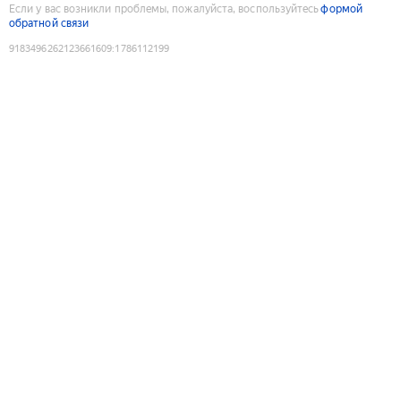
Если у вас возникли проблемы, пожалуйста, воспользуйтесь
формой
обратной связи
9183496262123661609
:
1786112199