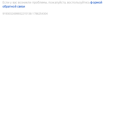
Если у вас возникли проблемы, пожалуйста, воспользуйтесь
формой
обратной связи
9193032699932215138
:
1786254304