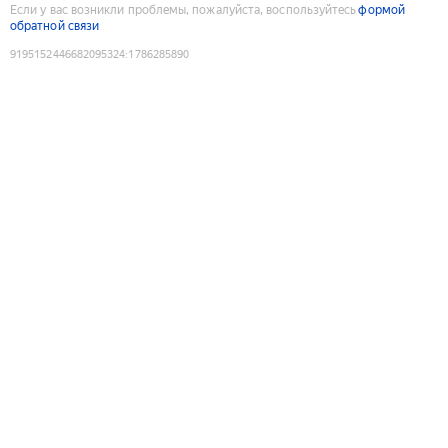
Если у вас возникли проблемы, пожалуйста, воспользуйтесь
формой
обратной связи
9195152446682095324
:
1786285890