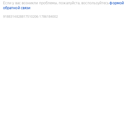
Если у вас возникли проблемы, пожалуйста, воспользуйтесь
формой
обратной связи
9188314828817510206
:
1786184002