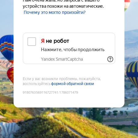
Нам очень жаль, но запросы с вашего
устройства похожи на автоматические.
Почему это могло произойти?
Я не робот
Нажмите, чтобы продолжить
Yandex SmartCaptcha
Если у вас возникли проблемы, пожалуйста,
воспользуйтесь
формой обратной связи
9180763569116727741
:
1786071479